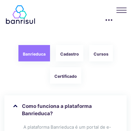
Blocos
Pular [Edly] FAQs
Banrieduca
Cadastro
Cursos
Certificado
Como funciona a plataforma
Banrieduca?
A plataforma Banrieduca é um portal de e-